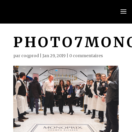
PHOTO7MONO
par
coqprod
|
Jan 29, 2019
|
0 commentaires