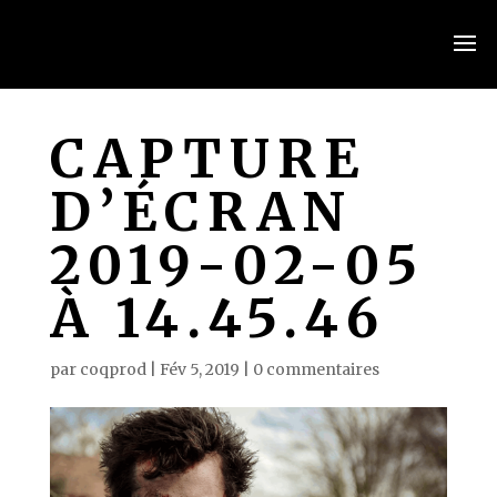
CAPTURE
D’ÉCRAN
2019-02-05
À 14.45.46
par
coqprod
|
Fév 5, 2019
|
0 commentaires