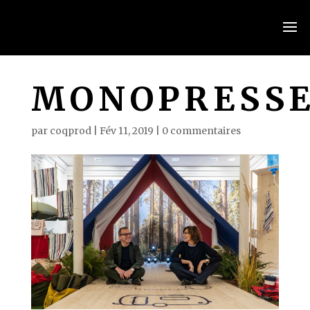
MONOPRESS
par
coqprod
|
Fév 11, 2019
|
0 commentaires