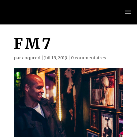
FM7
par
coqprod
|
Juil 15, 2019
|
0 commentaires