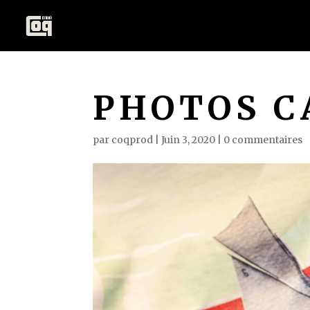
PHOTOS 
par
coqprod
|
Juin 3, 2020
|
0 commentaires